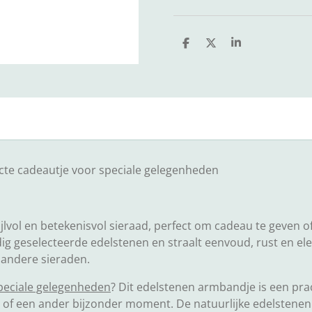
D
D
S
e
e
h
l
e
a
e
l
r
n
e
cte cadeautje voor speciale gelegenheden
ijlvol en betekenisvol sieraad, perfect om cadeau te geven o
g geselecteerde edelstenen en straalt eenvoud, rust en eleg
 andere sieraden.
peciale gelegenheden
? Dit edelstenen armbandje is een pra
of een ander bijzonder moment. De natuurlijke edelstene