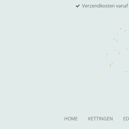
Verzendkosten vanaf 
Ga
direct
naar
de
hoofdinhoud
HOME
KETTINGEN
ED