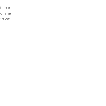
tien in
uur me
ken we
e