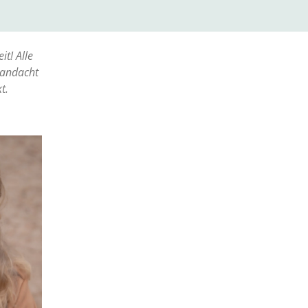
it! Alle
aandacht
kt.