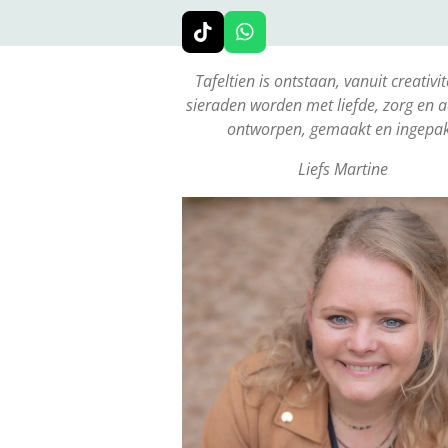
T
W
i
h
k
a
Tafeltien is ontstaan, vanuit creativite
T
t
sieraden worden met liefde, zorg en 
o
s
ontworpen, gemaakt en ingepa
k
A
p
Liefs Martine
p