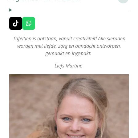
T
W
i
h
k
a
Tafeltien is ontstaan, vanuit creativiteit! Alle sieraden
T
t
worden met liefde, zorg en aandacht ontworpen,
o
s
gemaakt en ingepakt.
k
A
p
Liefs Martine
p