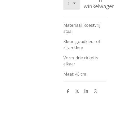
In
winkelwage
Materiaal: Roestvrij
staal
Kleur: goudkleur of
zilverkleur
Vorm: drie cirkel is
elkaar
Maat: 45 cm
D
D
S
D
e
e
h
e
l
e
a
l
e
l
r
e
n
e
n