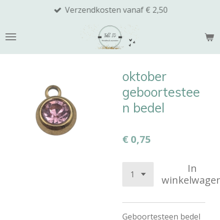
Verzendkosten vanaf € 2,50
Ga
direct
naar
de
hoofdinhoud
oktober
geboortestee
n bedel
€ 0,75
In
winkelwage
Geboortesteen bedel