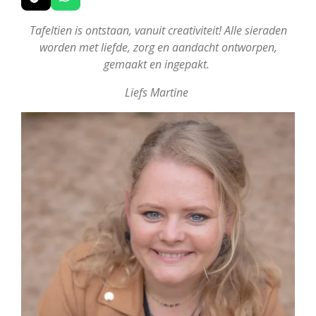
T
W
i
h
k
a
Tafeltien is ontstaan, vanuit creativiteit! Alle sieraden
T
t
worden met liefde, zorg en aandacht ontworpen,
o
s
gemaakt en ingepakt.
k
A
p
Liefs Martine
p