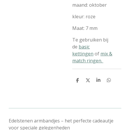
maand: oktober
kleur: roze
Maat: 7 mm
Te gebruiken bij
de
basic
kettingen
of
mix &
match ringen.
D
D
S
D
e
e
h
e
l
e
a
l
e
l
r
e
n
e
n
Edelstenen armbandjes – het perfecte cadeautje
voor speciale gelegenheden