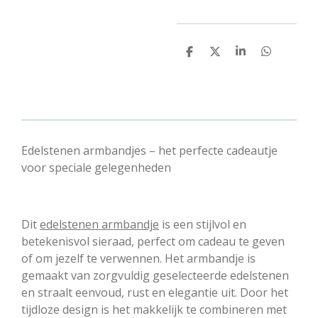
D
D
S
D
e
e
h
e
l
e
a
l
e
l
r
e
n
e
n
Edelstenen armbandjes – het perfecte cadeautje
voor speciale gelegenheden
Dit
edelstenen armbandje
is een stijlvol en
betekenisvol sieraad, perfect om cadeau te geven
of om jezelf te verwennen. Het armbandje is
gemaakt van zorgvuldig geselecteerde edelstenen
en straalt eenvoud, rust en elegantie uit. Door het
tijdloze design is het makkelijk te combineren met