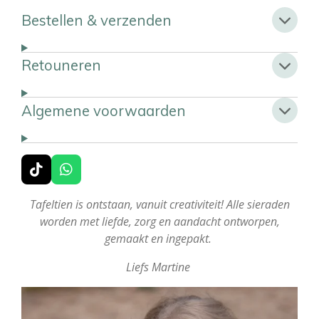
Bestellen & verzenden
Retouneren
Algemene voorwaarden
T
W
i
h
k
a
Tafeltien is ontstaan, vanuit creativiteit! Alle sieraden
T
t
worden met liefde, zorg en aandacht ontworpen,
o
s
gemaakt en ingepakt.
k
A
p
Liefs Martine
p