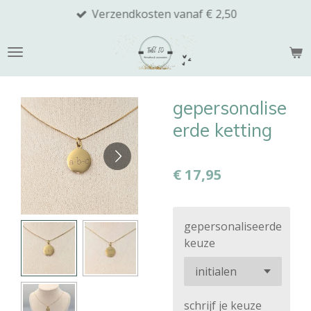
Verzendkosten vanaf € 2,50
Ga
direct
naar
de
hoofdinhoud
gepersonalise
erde ketting
€ 17,95
gepersonaliseerde
keuze
schrijf je keuze