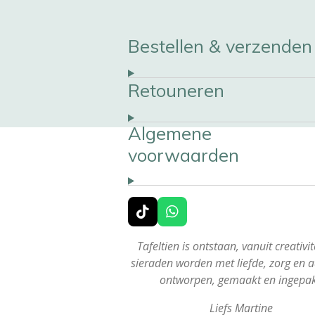
Bestellen & verzenden
Retouneren
Algemene
voorwaarden
T
W
i
h
k
a
Tafeltien is ontstaan, vanuit creativite
T
t
sieraden worden met liefde, zorg en 
o
s
ontworpen, gemaakt en ingepa
k
A
p
Liefs Martine
p