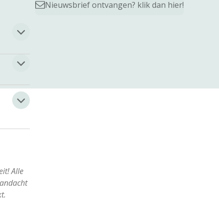
Nieuwsbrief ontvangen? klik dan hier!
it! Alle
aandacht
kt.