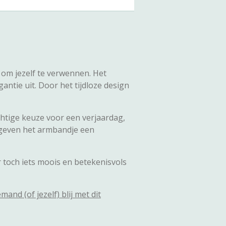
f om jezelf te verwennen. Het
ntie uit. Door het tijdloze design
chtige keuze voor een verjaardag,
 geven het armbandje een
r toch iets moois en betekenisvols
nd (of jezelf) blij met dit