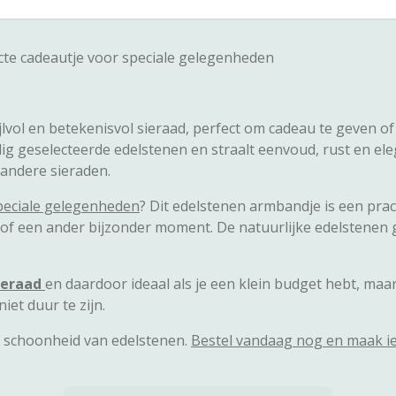
cte cadeautje voor speciale gelegenheden
ijlvol en betekenisvol sieraad, perfect om cadeau te geven o
 geselecteerde edelstenen en straalt eenvoud, rust en elega
 andere sieraden.
peciale gelegenheden
? Dit edelstenen armbandje is een pra
of een ander bijzonder moment. De natuurlijke edelstenen
ieraad
en daardoor ideaal als je een klein budget hebt, maa
iet duur te zijn.
n schoonheid van edelstenen.
Bestel vandaag nog en maak iema