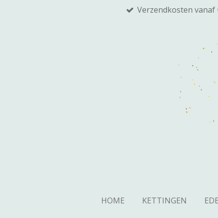
Verzendkosten vanaf 
Ga
direct
naar
de
hoofdinhoud
HOME
KETTINGEN
EDE