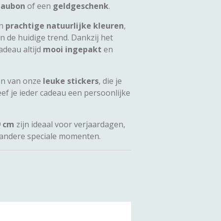
eaubon
of een
geldgeschenk
.
in
prachtige natuurlijke kleuren
,
n de huidige trend. Dankzij het
adeau altijd
mooi ingepakt
en
en van onze
leuke stickers
, die je
eef je ieder cadeau een persoonlijke
9 cm
zijn ideaal voor verjaardagen,
 andere speciale momenten.