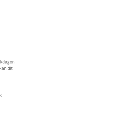
rkdagen.
kan dit
k