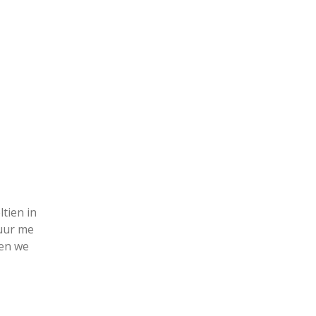
ltien in
uur me
ken we